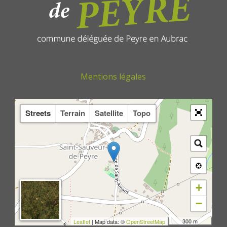
Mentions légales
Streets
Terrain
Satellite
Topo
+
−
300 m
Leaflet
| Map data: ©
OpenStreetMap