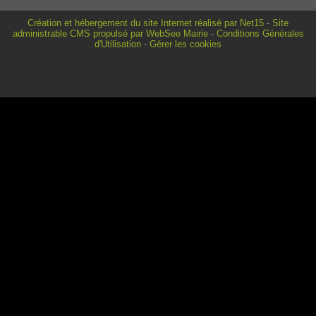
Création et hébergement du site Internet réalisé par Net15
-
Site
administrable CMS propulsé par WebSee Mairie
-
Conditions Générales
d'Utilisation
-
Gérer les cookies