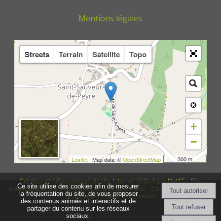
Mentions légales
Streets
Terrain
Satellite
Topo
+
−
300 m
Leaflet
| Map data: ©
OpenStreetMap
Création et hébergement du site Internet réalisé par Net15
-
Site
Ce site utilise des cookies afin de mesurer
administrable CMS propulsé par WebSee Mairie
-
Conditions Générales
la fréquentation du site, de vous proposer
d'Utilisation
-
Gérer les cookies
des contenus animés et interactifs et de
partager du contenu sur les réseaux
sociaux.