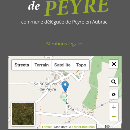
Mentions légales
Streets
Terrain
Satellite
Topo
+
−
300 m
Leaflet
| Map data: ©
OpenStreetMap